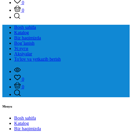
0
0
Bosh sahifa
Katalog
Biz haqimizda
Bog`lanish
Услуги
Aksiyalar
To'lov va yetkazib berish
0
0
Menyu
Bosh sahifa
Katalog
Biz haqimizda