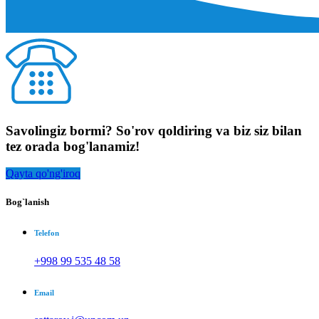
Savolingiz bormi? So'rov qoldiring va biz siz bilan
tez orada bog'lanamiz!
Qayta qo'ng'iroq
Bog`lanish
Telefon
+998 99 535 48 58
Email