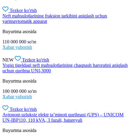
Tezkor ko'rish
Neft mahsulotlarining fraksion tarkibini aniqlash uchun
yarimavtomatik apparat
Buyurtma asosida
110 000 000
so'm
Xabar yuborish
NEW
Tezkor ko'rish
Yopiq tigeldagi neft mahsulotlarining chaqnash haroratini aniqlash
uchun qurilma UNI-3000
Buyurtma asosida
100 000 000
so'm
Xabar yuborish
Tezkor ko'rish
Avtonom uzluksiz elektr ta’minoti qurilmasi (UPS) – UNICOM
UN-IBP110, 110 kVA, 3 fazali, batareyali
Buyurtma asosida