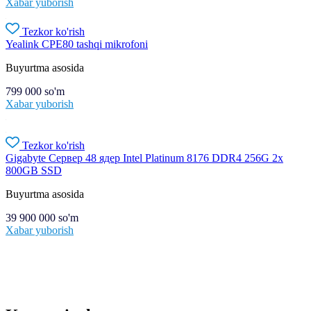
Xabar yuborish
Tezkor ko'rish
Yealink CPE80 tashqi mikrofoni
Buyurtma asosida
799 000
so'm
Xabar yuborish
Tezkor ko'rish
Gigabyte Сервер 48 ядер Intel Platinum 8176 DDR4 256G 2x
800GB SSD
Buyurtma asosida
39 900 000
so'm
Xabar yuborish