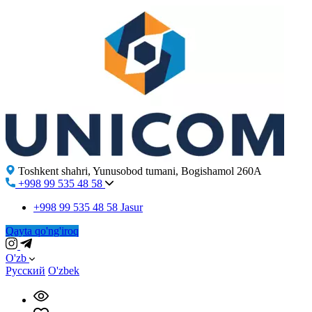
Toshkent shahri, Yunusobod tumani, Bogishamol 260A
+998 99 535 48 58
+998 99 535 48 58
Jasur
Qayta qo'ng'iroq
O'zb
Русский
O'zbek