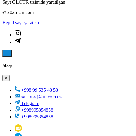
Sayt GLOTR tizimida yaratilgan
© 2026 Unicom
Bepul sayt yaratish
Aloqa
×
+998 99 535 48 58
sattarov.j@uncom.uz
Telegram
+998995354858
+998995354858