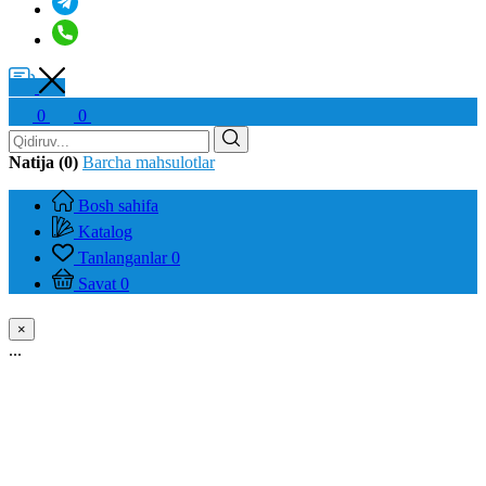
0
0
Natija (0)
Barcha mahsulotlar
Bosh sahifa
Katalog
Tanlanganlar
0
Savat
0
×
...