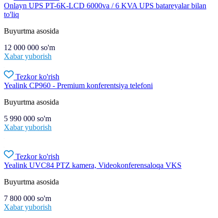
Onlayn UPS PT-6K-LCD 6000va / 6 KVA UPS batareyalar bilan
to'liq
Buyurtma asosida
12 000 000
so'm
Xabar yuborish
Tezkor ko'rish
Yealink CP960 - Premium konferentsiya telefoni
Buyurtma asosida
5 990 000
so'm
Xabar yuborish
Tezkor ko'rish
Yealink UVC84 PTZ kamera, Videokonferensaloqa VKS
Buyurtma asosida
7 800 000
so'm
Xabar yuborish