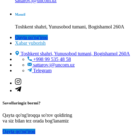
sattarov.j@uncom.uz
Manzil
Toshkent shahri, Yunusobod tumani, Bogishamol 260A
Qayta qo'ng'iroq
Xabar yuborish
Toshkent shahri, Yunusobod tumani, Bogishamol 260A
+998 99 535 48 58
sattarov.j@uncom.uz
Telegram
Savollaringiz bormi?
Qayta qo'ng'iroqqa so'rov qoldiring
va siz bilan tez orada bog'lanamiz
Qayta qo'ng'iroq