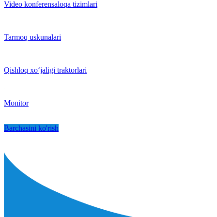
Video konferensaloqa tizimlari
Tarmoq uskunalari
Qishloq xo‘jaligi traktorlari
Monitor
Barchasini ko'rish