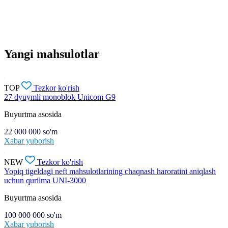
Yangi mahsulotlar
TOP
Tezkor ko'rish
27 dyuymli monoblok Unicom G9
Buyurtma asosida
22 000 000
so'm
Xabar yuborish
NEW
Tezkor ko'rish
Yopiq tigeldagi neft mahsulotlarining chaqnash haroratini aniqlash
uchun qurilma UNI-3000
Buyurtma asosida
100 000 000
so'm
Xabar yuborish