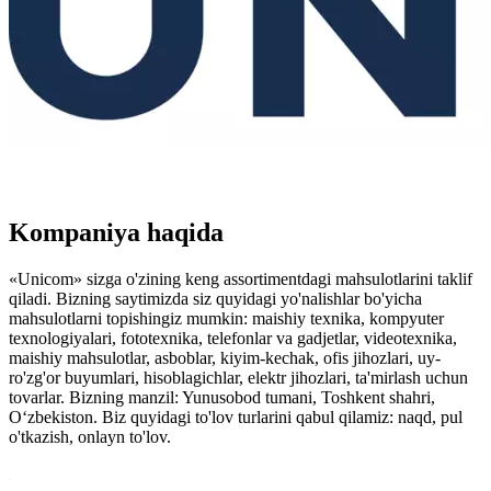
Kompaniya haqida
«Unicom» sizga o'zining keng assortimentdagi mahsulotlarini taklif
qiladi. Bizning saytimizda siz quyidagi yo'nalishlar bo'yicha
mahsulotlarni topishingiz mumkin: maishiy texnika, kompyuter
texnologiyalari, fototexnika, telefonlar va gadjetlar, videotexnika,
maishiy mahsulotlar, asboblar, kiyim-kechak, ofis jihozlari, uy-
ro'zg'or buyumlari, hisoblagichlar, elektr jihozlari, ta'mirlash uchun
tovarlar. Bizning manzil: Yunusobod tumani, Toshkent shahri,
O‘zbekiston. Biz quyidagi to'lov turlarini qabul qilamiz: naqd, pul
o'tkazish, onlayn to'lov.