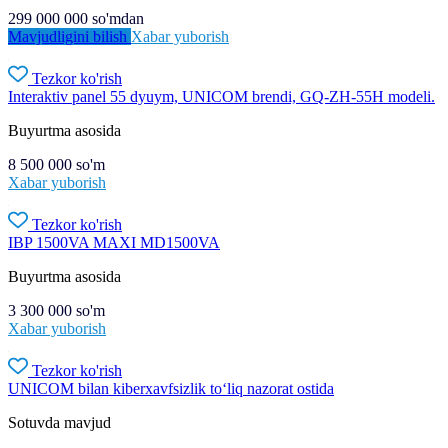
299 000 000
so'm
dan
Mavjudligini bilish
Xabar yuborish
Tezkor ko'rish
Interaktiv panel 55 dyuym, UNICOM brendi, GQ-ZH-55H modeli.
Buyurtma asosida
8 500 000
so'm
Xabar yuborish
Tezkor ko'rish
IBP 1500VA MAXI MD1500VA
Buyurtma asosida
3 300 000
so'm
Xabar yuborish
Tezkor ko'rish
UNICOM bilan kiberxavfsizlik to‘liq nazorat ostida
Sotuvda mavjud