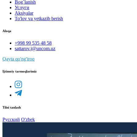
Bog`lanish
Услуги
Aksiyalar
To'lov va yetkazib berish
Aloqa
+998 99 535 48 58
sattarov.j@uncom.uz
Qayta qo'ng'iroq
Ijtimoiy tarmoqlarimiz
Tilni tanlash
Русский
O'zbek