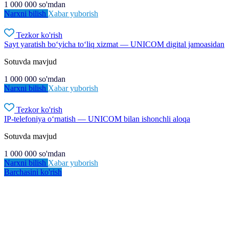
1 000 000
so'm
dan
Narxni bilish
Xabar yuborish
Tezkor ko'rish
Sayt yaratish bo‘yicha to‘liq xizmat — UNICOM digital jamoasidan
Sotuvda mavjud
1 000 000
so'm
dan
Narxni bilish
Xabar yuborish
Tezkor ko'rish
IP-telefoniya o‘rnatish — UNICOM bilan ishonchli aloqa
Sotuvda mavjud
1 000 000
so'm
dan
Narxni bilish
Xabar yuborish
Barchasini ko'rish