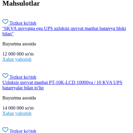
Mahsulotlar
Tezkor ko'rish
"6KVA quvvatga ega UPS uzluksiz quvvat manbai batareya bloki
bilan"
Buyurtma asosida
12 000 000
so'm
Xabar yuborish
Tezkor ko'rish
Uzluksiz quvvat manbai PT-10K-LCD 10000va / 10 KVA UPS
batareyalar bilan to'liq
Buyurtma asosida
14 000 000
so'm
Xabar yuborish
Tezkor ko'rish