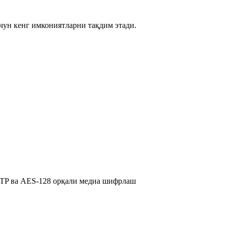
чун кенг имкониятларни тақдим этади.
TP ва AES-128 орқали медиа шифрлаш