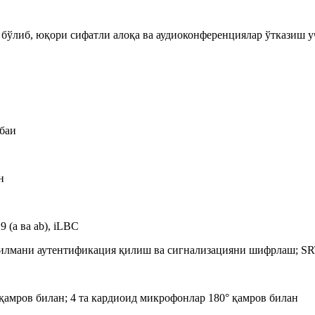
 бўлиб, юқори сифатли алоқа ва аудиоконференциялар ўтказиш у
нбаи
н
9 (a ва ab), iLBC
илмани аутентификация қилиш ва сигнализацияни шифрлаш; SR
 қамров билан; 4 та кардиоид микрофонлар 180° қамров билан