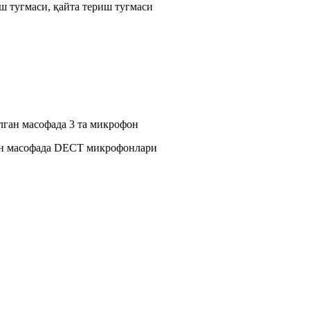
 тугмаси, қайта териш тугмаси
ўлган масофада 3 та микрофон
ан масофада DECT микрофонлари