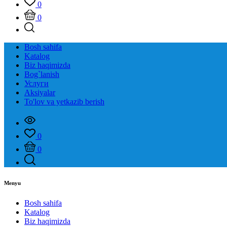
0
0
Bosh sahifa
Katalog
Biz haqimizda
Bog`lanish
Услуги
Aksiyalar
To'lov va yetkazib berish
0
0
Menyu
Bosh sahifa
Katalog
Biz haqimizda