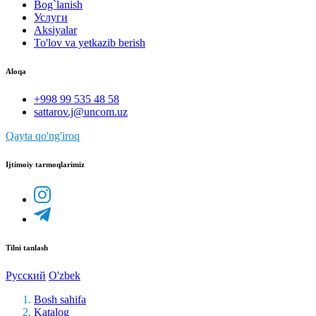
Bog`lanish
Услуги
Aksiyalar
To'lov va yetkazib berish
Aloqa
+998 99 535 48 58
sattarov.j@uncom.uz
Qayta qo'ng'iroq
Ijtimoiy tarmoqlarimiz
Tilni tanlash
Русский
O'zbek
Bosh sahifa
Katalog