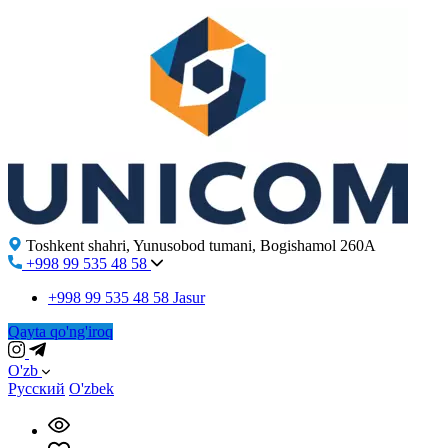
Toshkent shahri, Yunusobod tumani, Bogishamol 260A
+998 99 535 48 58
+998 99 535 48 58
Jasur
Qayta qo'ng'iroq
O'zb
Русский
O'zbek