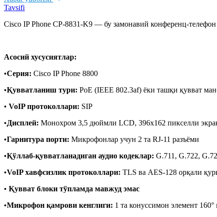
Tavsifi
Cisco IP Phone CP-8831-K9 — бу замонавий конференц-телефон
Асосий хусусиятлар:
•
Серия:
Cisco IP Phone 8800
•
Қувватланиш тури:
PoE (IEEE 802.3af) ёки ташқи қувват ма
•
VoIP протоколлари:
SIP
•
Дисплей:
Монохром 3,5 дюймли LCD, 396x162 пикселли экра
•
Гарнитура порти:
Микрофонлар учун 2 та RJ-11 разъёми
•
Қўллаб-қувватланадиган аудио кодеклар:
G.711, G.722, G.72
•
VoIP хавфсизлик протоколлари:
TLS ва AES-128 орқали қур
•
Қувват блоки тўпламда мавжуд эмас
•
Микрофон қамрови кенглиги:
1 та конуссимон элемент 160°