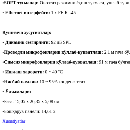
•
SOFT тугмалар:
Овозсиз режимни ёқиш тугмаси, ушлаб туриш
•
Ethernet интерфейси:
1 x FE RJ-45
Қўшимча хусусиятлар:
•
Динамик сезгирлиги:
92 дБ SPL
•
Проводли микрофонларни қўллаб-қувватлаш:
2,1 м гача б
•
Симсиз микрофонларни қўллаб-қувватлаш:
91 м гача бўлг
•
Ишлаш ҳарорати:
0 ~ 40 °C
•
Нисбий намлик:
10 ~ 95% конденсатсиз
•
Ўлчамлари:
•База: 15,05 x 26,35 x 5,08 см
•Бошқарув панели: 14,61 x
Xususiyatlar