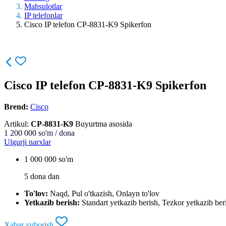
Mahsulotlar
IP telefonlar
Cisco IP telefon CP-8831-K9 Spikerfon
Cisco IP telefon CP-8831-K9 Spikerfon
Brend:
Cisco
Artikul:
CP-8831-K9
Buyurtma asosida
1 200 000
so'm / dona
Ulgurji narxlar
1 000 000 so'm
5 dona dan
To'lov:
Naqd, Pul o'tkazish, Onlayn to'lov
Yetkazib berish:
Standart yetkazib berish, Tezkor yetkazib ber
Xabar yuborish