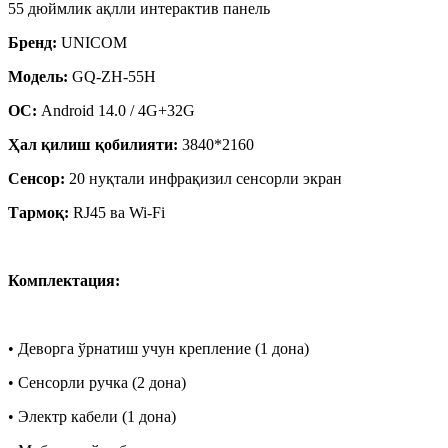
55 дюймлик ақлли интерактив панель
Бренд:
UNICOM
Модель:
GQ-ZH-55H
ОС:
Android 14.0 / 4G+32G
Ҳал қилиш қобилияти:
3840*2160
Сенсор:
20 нуқтали инфрақизил сенсорли экран
Тармоқ:
RJ45 ва Wi-Fi
Комплектация:
• Деворга ўрнатиш учун крепление (1 дона)
• Сенсорли ручка (2 дона)
• Электр кабели (1 дона)