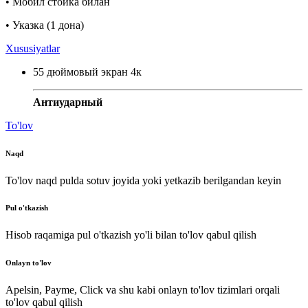
• Мобил стойка билан
• Указка (1 дона)
Xususiyatlar
55 дюймовый экран 4к
Антиударный
To'lov
Naqd
To'lov naqd pulda sotuv joyida yoki yetkazib berilgandan keyin
Pul o'tkazish
Hisob raqamiga pul o'tkazish yo'li bilan to'lov qabul qilish
Onlayn to'lov
Apelsin, Payme, Click va shu kabi onlayn to'lov tizimlari orqali
to'lov qabul qilish