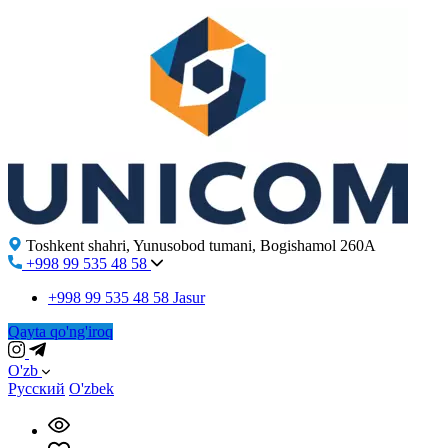
Toshkent shahri, Yunusobod tumani, Bogishamol 260A
+998 99 535 48 58
+998 99 535 48 58
Jasur
Qayta qo'ng'iroq
O'zb
Русский
O'zbek