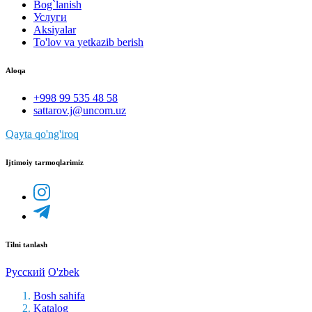
Bog`lanish
Услуги
Aksiyalar
To'lov va yetkazib berish
Aloqa
+998 99 535 48 58
sattarov.j@uncom.uz
Qayta qo'ng'iroq
Ijtimoiy tarmoqlarimiz
Tilni tanlash
Русский
O'zbek
Bosh sahifa
Katalog