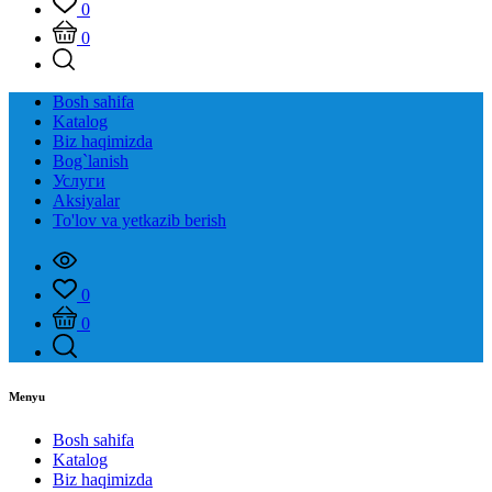
0
0
Bosh sahifa
Katalog
Biz haqimizda
Bog`lanish
Услуги
Aksiyalar
To'lov va yetkazib berish
0
0
Menyu
Bosh sahifa
Katalog
Biz haqimizda