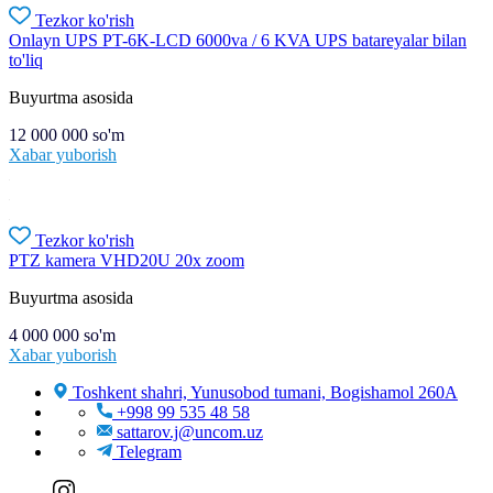
Tezkor ko'rish
Onlayn UPS PT-6K-LCD 6000va / 6 KVA UPS batareyalar bilan
to'liq
Buyurtma asosida
12 000 000
so'm
Xabar yuborish
Tezkor ko'rish
PTZ kamera VHD20U 20x zoom
Buyurtma asosida
4 000 000
so'm
Xabar yuborish
Toshkent shahri, Yunusobod tumani, Bogishamol 260A
+998 99 535 48 58
sattarov.j@uncom.uz
Telegram