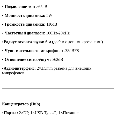
•
Подавление эха:
>65dB
•
Мощность динамика:
5W
•
Громкость динамика:
110dB
•
Частотный диапазон:
100Hz-20kHz
•
Радиус захвата звука:
6 м (до 9 м с доп. микрофонами)
•
Чувствительность микрофона:
-38dBFS
•
Отношение сигнал/шум:
≥62dB
•
Аудиоинтерфейс:
2×3.5mm разъема для внешних
микрофонов
Концентратор (Hub)
•
Порты:
2×DP, 1×USB Type-C, 1×Питание