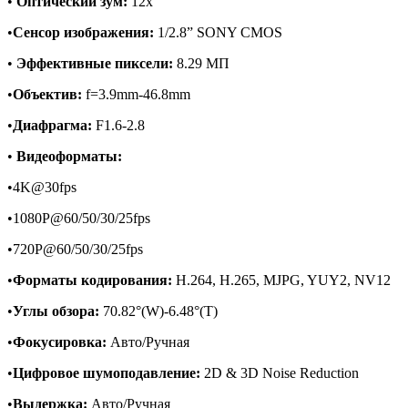
•
Оптический зум:
12x
•
Сенсор изображения:
1/2.8” SONY CMOS
•
Эффективные пиксели:
8.29 МП
•
Объектив:
f=3.9mm-46.8mm
•
Диафрагма:
F1.6-2.8
•
Видеоформаты:
•4K@30fps
•1080P@60/50/30/25fps
•720P@60/50/30/25fps
•
Форматы кодирования:
H.264, H.265, MJPG, YUY2, NV12
•
Углы обзора:
70.82°(W)-6.48°(T)
•
Фокусировка:
Авто/Ручная
•
Цифровое шумоподавление:
2D & 3D Noise Reduction
•
Выдержка:
Авто/Ручная