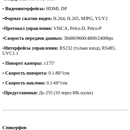
•
Видеоинтерфейсы:
HDMI, DP
•
Формат сжатия видео:
H.264, H.265, MJPG, YUY2
•
Протокол управления:
VISCA, Pelco-D, Pelco-P
•
Скорость передачи данных:
38400/9600/4800/2400bps
•
Интерфейсы управления:
RS232 (только вход), RS485,
UVC1.1
•
Поворот камеры:
±175°
•
Скорость поворота:
0.1-80°/сек
•
Скорость наклона:
0.1-60°/сек
•
Предустановки:
До 255 (10 через ИК-пульт)
Спикерфон