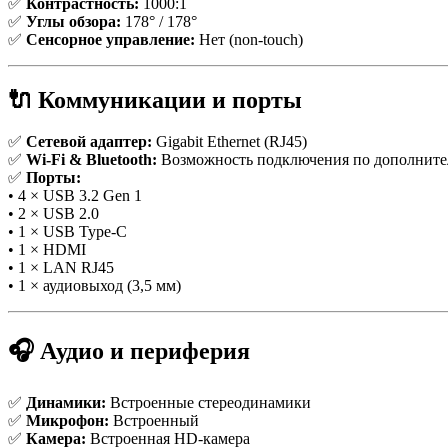
✅
Контрастность:
1000:1
✅
Углы обзора:
178° / 178°
✅
Сенсорное управление:
Нет (non-touch)
🔌 Коммуникации и порты
✅
Сетевой адаптер:
Gigabit Ethernet (RJ45)
✅
Wi-Fi & Bluetooth:
Возможность подключения по дополнит
✅
Порты:
• 4 × USB 3.2 Gen 1
• 2 × USB 2.0
• 1 × USB Type-C
• 1 × HDMI
• 1 × LAN RJ45
• 1 × аудиовыход (3,5 мм)
🎧 Аудио и периферия
✅
Динамики:
Встроенные стереодинамики
✅
Микрофон:
Встроенный
✅
Камера:
Встроенная HD-камера