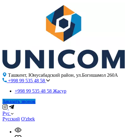
Ташкент, Юнусабадский район, ул.Богишамол 260А
+998 99 535 48 58
+998 99 535 48 58
Жасур
Заказать звонок
Рус
Русский
O'zbek