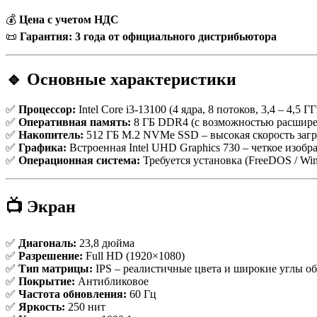
💰
Цена с учетом НДС
📜
Гарантия: 3 года от официального дистрибьютора
🔹 Основные характеристики
✅
Процессор:
Intel Core i3-13100 (4 ядра, 8 потоков, 3,4 – 4,5 
✅
Оперативная память:
8 ГБ DDR4 (с возможностью расшире
✅
Накопитель:
512 ГБ M.2 NVMe SSD – высокая скорость загр
✅
Графика:
Встроенная Intel UHD Graphics 730 – четкое изоб
✅
Операционная система:
Требуется установка (FreeDOS / Win
📺 Экран
✅
Диагональ:
23,8 дюйма
✅
Разрешение:
Full HD (1920×1080)
✅
Тип матрицы:
IPS – реалистичные цвета и широкие углы об
✅
Покрытие:
Антибликовое
✅
Частота обновления:
60 Гц
✅
Яркость:
250 нит