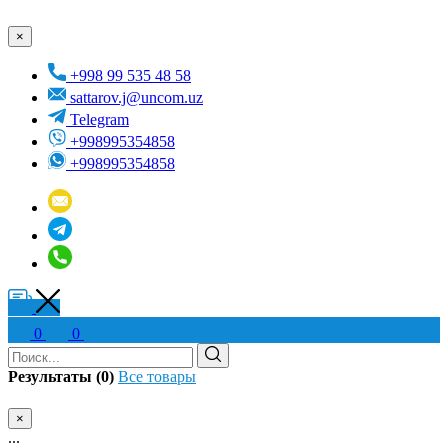
×
+998 99 535 48 58
sattarov.j@uncom.uz
Telegram
+998995354858
+998995354858
0
0
Результаты (0)
Все товары
×
...