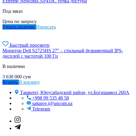
Extreme Networks AP410C точка доступа
Под заказ
Цена по запросу
Узнать наличие
Написать
Быстрый просмотр
Монитор Dell S2725HS 27” – стильный безрамочный IPS-
дисплей с частотой 100 Гц
В наличии
3 630 000
сум
Купить
В корзину
Ташкент, Юнусабадский район, ул.Богишамол 260А
+998 99 535 48 58
sattarov.j@uncom.uz
Telegram