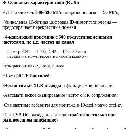
🔹 Основные характеристики (RUS):
•UHF-диапазон:
640~690 МГц
, ширина полосы —
50 МГц
•Уникальная 16-битная цифровая ID-пилот технология —
предотвращает перекрёстные помехи
•
4-канальный приёмник
с
500 предустановленными
частотами
, по
125 частот на канал
Пример: CH1 — 1–125, CH2 — 126–250 и т.д.
Передатчик может работать с любым каналом
•Ультракороткая аудиозадержка
•Цветной
TFT-дисплей
•
Независимые XLR выходы
и функция микширования
•Автоматическое сканирование частот с ИК-сопряжением
•Стандартные габариты для монтажа в 19-дюймовую стойку
• 2 × USB DC выхода для зарядки (
работают только при
выключенном приёмнике
)