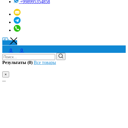
+998995354858
0
0
Результаты (0)
Все товары
×
...