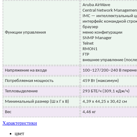
Aruba AirWave
Central Network Managemen
IMC — интеллектуальный ц
интерфейс командной стро
браузер
Функции управления
меню конфигурации
SNMP Manager
Telnet
RMON1
FTP
внешнее управление (после
Напряжение на входе
100–127/200–240 В переме
Потребляемая мощность
459 Вт (максимум)
Тепловыделение
293 БТЕ/ч (309,1 кДж/ч)
Минимальный размер (Ш x Г x В)
4,39 x 44,25 x 30,42 см
Вес
4,46 кг
Характеристики
цвет