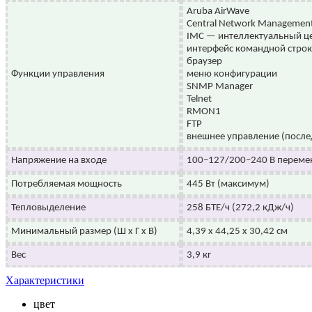
Aruba AirWave
Central Network Managemen
IMC — интеллектуальный ц
интерфейс командной стро
браузер
Функции управления
меню конфигурации
SNMP Manager
Telnet
RMON1
FTP
внешнее управление (после
Напряжение на входе
100–127/200–240 В перемен
Потребляемая мощность
445 Вт (максимум)
Тепловыделение
258 БТЕ/ч (272,2 кДж/ч)
Минимальный размер (Ш x Г x В)
4,39 x 44,25 x 30,42 см
Вес
3,9 кг
Характеристики
цвет