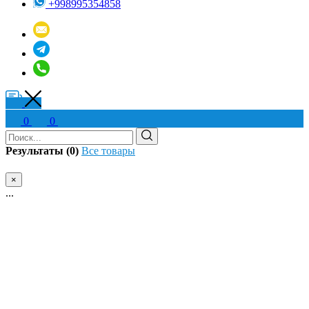
+998995354858
0
0
Результаты (0)
Все товары
×
...