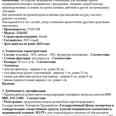
Назначение:
это изделие медицинского назначения для оказания первой
медицинской помощи в медицинских учреждениях, машинах скорой помощи,
производственных условиях во время военных действий и других экстремальных
ситуациях.
Для временной экстренной кровоостановки при наложении на руку или ногу
раненого человека.
Накладывается в тех случаях, когда остановить кровотечение другими средствами
невозможно.
•
Производитель:
UNICOM
•
Модель:
221k182
•
Страна происхождения:
Китай
•
Год выпуска:
2025 годый
•
Дата выпуска не ранее 2024 года
–
2. Технические характеристики
•
Состав:
полиэфир - 50%, нейлон - 50%, фурнитура пластиковая –
Соответствие
•
Степень фиксации:
регулируется –
Соответствие
•
Размеры:
95 см x 4 см –
Соответствие
•
Элементы:
• липучка фиксатор - ширина 4 см, длина 20 см;
• стоп-фиксатор (рычаг) пластиковый - диаметр 1 см, длина 15 см;
• планка для фиксации рычага пластиковая - ширина 6 см, длина 9 см;
• пряжка прямоугольная ширина 3 см, длина 5 см.
Наличие
3. Требования к сертификации
• Производитель должен иметь международный сертификат контроля качества
ISO
9001, ISO 13485
–
Соответствие
•
Регистрация:
предлагаемая модель должна быть зарегистрирована в
Государственном Унитарном Предприятии
«Государственный Центр экспертизы и
стандартизации лекарственных средств, изделий медицинского назначения и
медицинской техники» МЗ РУз
, или сопровождаться письмом об обязательном