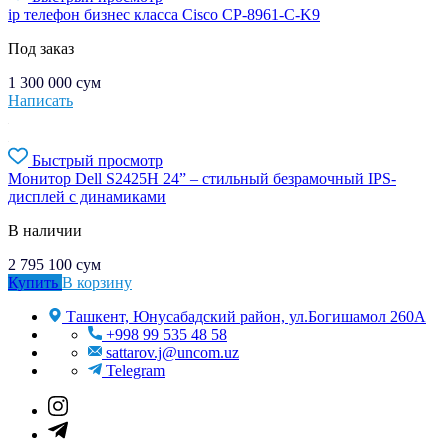
ip телефон бизнес класса Cisco CP-8961-C-K9
Под заказ
1 300 000
сум
Написать
Быстрый просмотр
Монитор Dell S2425H 24” – стильный безрамочный IPS-
дисплей с динамиками
В наличии
2 795 100
сум
Купить
В корзину
Ташкент, Юнусабадский район, ул.Богишамол 260А
+998 99 535 48 58
sattarov.j@uncom.uz
Telegram