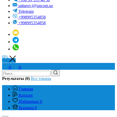
sattarov.j@uncom.uz
Telegram
+998995354858
+998995354858
0
0
Результаты (0)
Все товары
Главная
Каталог
Избранные
0
Корзина
0