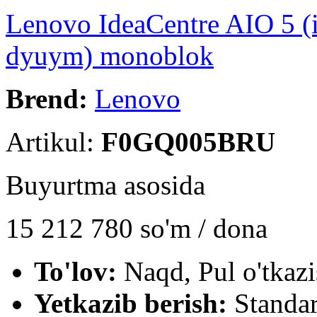
Lenovo IdeaCentre AIO 5 
dyuym) monoblok
Brend:
Lenovo
Artikul:
F0GQ005BRU
Buyurtma asosida
15 212 780
so'm / dona
To'lov:
Naqd, Pul o'tkazi
Yetkazib berish:
Standar